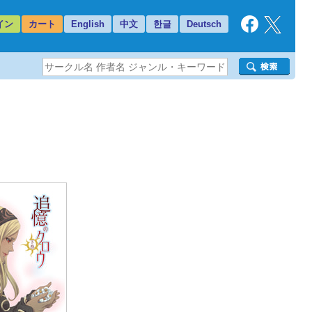
イン
カート
English
中文
한글
Deutsch