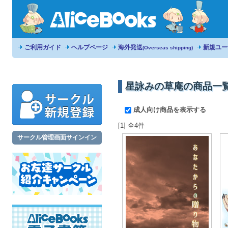
ご利用ガイド
ヘルプページ
海外発送
新規ユー
(Overseas shipping)
星詠みの草庵の商品一
成人向け商品を表示する
[1] 全4件
サークル管理画面サインイン