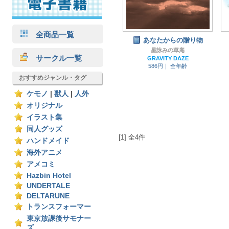
全商品一覧
あなたからの贈り物
星詠みの草庵
サークル一覧
GRAVITY DAZE
586円｜
全年齢
おすすめジャンル・タグ
ケモノ
|
獣人
|
人外
オリジナル
イラスト集
同人グッズ
[1] 全4件
ハンドメイド
海外アニメ
アメコミ
Hazbin Hotel
UNDERTALE
DELTARUNE
トランスフォーマー
東京放課後サモナー
ズ