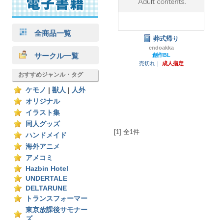
全商品一覧
葬式帰り
endoakka
サークル一覧
創作BL
売切れ｜
成人指定
おすすめジャンル・タグ
ケモノ
|
獣人
|
人外
オリジナル
イラスト集
同人グッズ
[1] 全1件
ハンドメイド
海外アニメ
アメコミ
Hazbin Hotel
UNDERTALE
DELTARUNE
トランスフォーマー
東京放課後サモナー
ズ