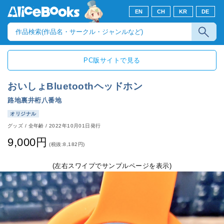
EN
CH
KR
DE
PC版サイトで見る
おいしょBluetoothヘッドホン
路地裏井桁八番地
オリジナル
グッズ
/
全年齢
/
2022年10月01日発行
9,000円
(税抜:8,182円)
(左右スワイプでサンプルページを表示)