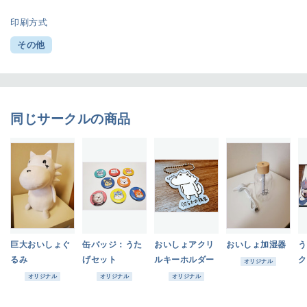
印刷方式
その他
同じサークルの商品
巨大おいしょぐ
缶バッジ：うた
おいしょアクリ
おいしょ加湿器
う
るみ
げセット
ルキーホルダー
ク
オリジナル
オリジナル
オリジナル
オリジナル