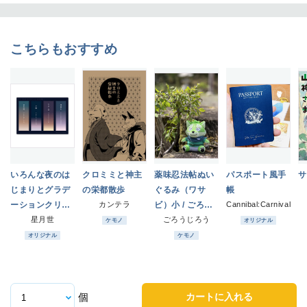
こちらもおすすめ
いろんな夜のは
クロミミと神主
薬味忍法帖ぬい
パスポート風手
サ
じまりとグラデ
の栄都散歩
ぐるみ（ワサ
帳
ーションクリア
カンテラ
ビ）小 / ごろう
Cannibal:Carnival
しおり
星月世
じろう
ごろうじろう
ケモノ
オリジナル
オリジナル
ケモノ
カートに入れる
個