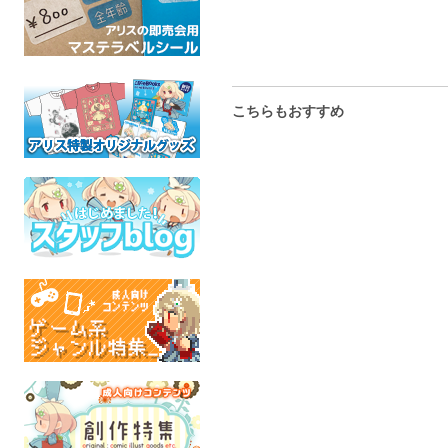
こちらもおすすめ
A.D.
アクリルフォトフレーム
オオカミパパと娘ちゃん
CODE
キーホルダー・上総
総集編
オリジ
わっふるさんど
黒豚キムチ定食二人前
全年