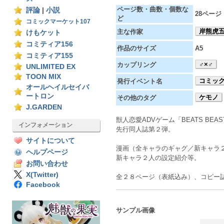
ページ数・曲数・個数な
評論
|
小説
28ペー
ど
コミックマーケット107
岸熊虎
主な作家
けもケット
コミティア156
作品のサイズ
A5
コミティア155
♂×♂
カップリング
UNLIMITED EX
TOON MIX
コミック
発行イベント名
オールヘイルセイバ
ートロン
ケモノ
その他のタグ
J.GARDEN
獣人恋愛ADVゲーム「BEATS BEA
インフォメーション
先行同人誌第２弾。
サイトについて
漫画（全キャラのギャグ／新キャラ
ヘルプページ
新キャラ２人の設定紹介等。
お問い合わせ
X(Twitter)
全２８ページ（表紙込み）、コピー
Facebook
サンプル画像