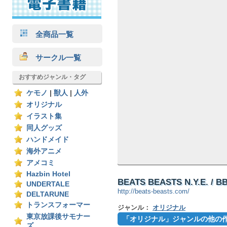
全商品一覧
サークル一覧
おすすめジャンル・タグ
ケモノ
|
獣人
|
人外
オリジナル
イラスト集
同人グッズ
ハンドメイド
海外アニメ
アメコミ
Hazbin Hotel
BEATS BEASTS N.Y.E. / B
UNDERTALE
http://beats-beasts.com/
DELTARUNE
トランスフォーマー
ジャンル：
オリジナル
東京放課後サモナー
「オリジナル」ジャンルの他の
ズ