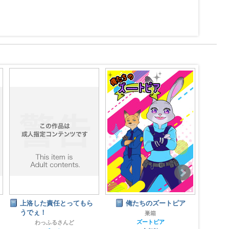
上洛した責任とってもら
俺たちのズートピア
ロイ
うでぇ！
ソロ
巣箱
Lust
ズートピア
わっふるさんど