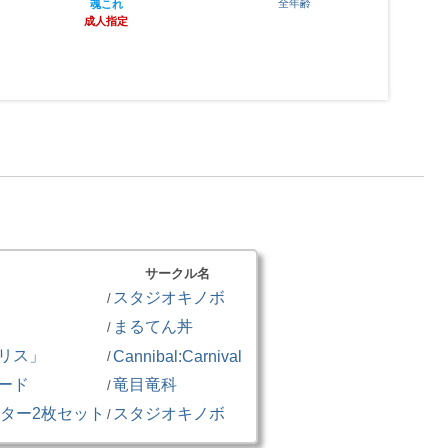
全年齢
魂これ
成人指定
ファイ
サークル名
スタジオキノボ
/
まるてん丼
/
リス」
Cannibal:Carnival
/
ード
竜目竜科
/
ポスター2枚セット
スタジオキノボ
/