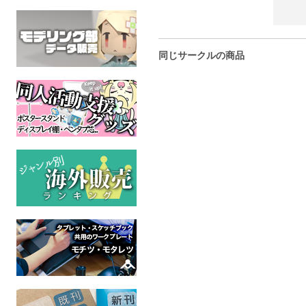
同じサークルの商品
【価格改定版】だけ撮り
男の友情を確かめるため
【価格改定版】A
3xtend
Victory
の
ケモノ
ケモ
ケモノ
成人指定
成人
成人指定