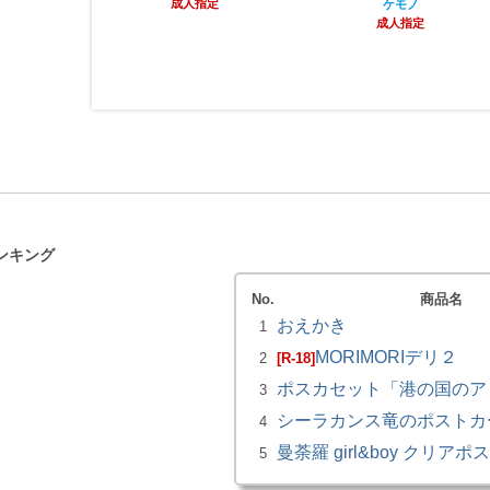
成人指定
ケモノ
成人指定
ンキング
No.
商品名
おえかき
1
MORIMORIデリ２
2
[R-18]
ポスカセット「港の国のア
3
シーラカンス竜のポストカ
4
曼荼羅 girl&boy クリア
5