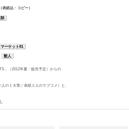
ジ（表紙込・コピー）
五郎
マーケット81
獣人
STS」（2012年夏・販売予定）からの
２人の１８禁／表紙２人のラブコメ）と、
誌。