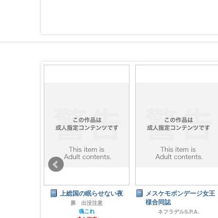
2995
上総国の眠らせない夜
メスケモボンデージ女王
-49
様合同誌
豚 出没注意
ナル
魂これ
ネフラデルS.P.A.
齢