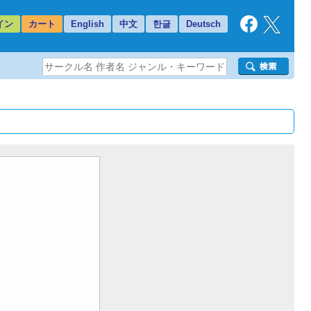
イン
カート
English
中文
한글
Deutsch