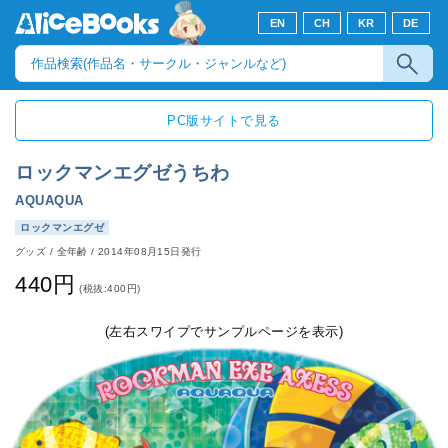
EN
CH
KR
DE
PC版サイトで見る
ロックマンエグゼうちわ
AQUAQUA
ロックマンエグゼ
グッズ
/
全年齢
/
2014年08月15日発行
440円
(税抜:400円)
(左右スワイプでサンプルページを表示)