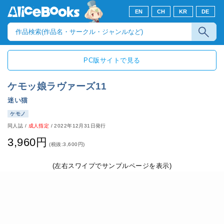
EN
CH
KR
DE
PC版サイトで見る
ケモッ娘ラヴァーズ11
迷い猫
ケモノ
同人誌
/
成人指定
/
2022年12月31日発行
3,960円
(税抜:3,600円)
(左右スワイプでサンプルページを表示)