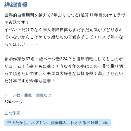
詳細情報
世界的自粛期間を越えて3年ぶりになる(通算11年目の)ケモラヴ
ァ復活です！
イベントだけでなく同人界隈自体もまだまだ元気が戻どりきれ
ていないからこそケモッ娘たちの可愛さそしてエロスで熱くな
ってほしい・・・
参加作家数67名・総ページ数324Ｐと復帰初戦にしてもこのボ
リューム！心身ともに凍えそうな今年の冬はこの一冊で乗り切
って頂きたいです。ケモエロ大好きな皆様を熱く満足させたい
だけ本ですが今年も是非！
ページ数・曲数・個数など
324ページ
主な作家
中上たかし、ネズミン、佐藤輝人、れオナるド16世、etc