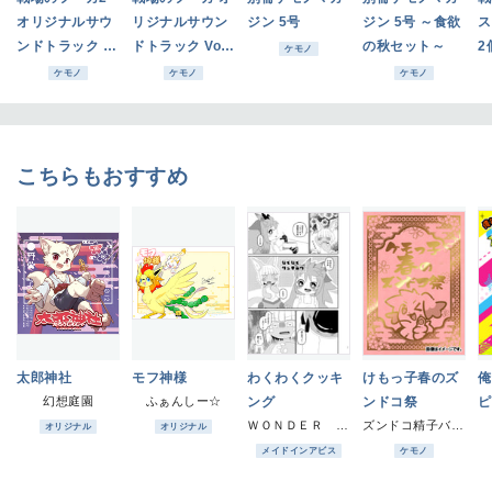
オリジナルサウ
リジナルサウン
ジン 5号
ジン 5号 ～食欲
ス
ンドトラック Vo
ドトラック Vol.
の秋セット～
2
ケモノ
l.2
1
ケモノ
ケモノ
ケモノ
こちらもおすすめ
太郎神社
モフ神様
わくわくクッキ
けもっ子春のズ
俺
幻想庭園
ふぁんしー☆
ング
ンドコ祭
ピ
ＷＯＮＤＥＲ ＰＬＡＮＥＴ
ズンドコ精子バンク
オリジナル
オリジナル
メイドインアビス
ケモノ