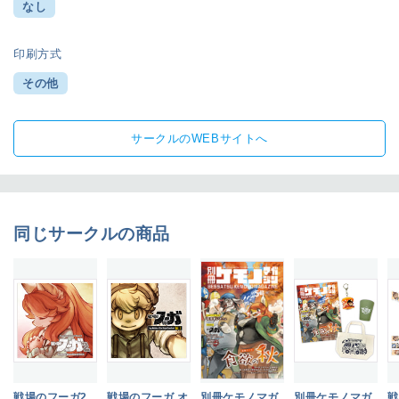
なし
印刷方式
その他
サークルのWEBサイトへ
同じサークルの商品
戦場のフーガ2
戦場のフーガ オ
別冊ケモノマガ
別冊ケモノマガ
戦