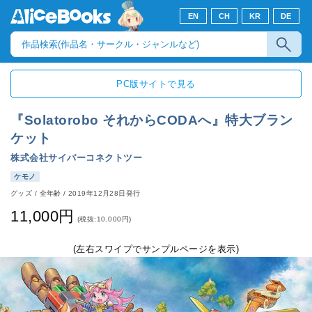
EN
CH
KR
DE
PC版サイトで見る
『Solatorobo それからCODAへ』特大ブラン
ケット
株式会社サイバーコネクトツー
ケモノ
グッズ
/
全年齢
/
2019年12月28日発行
11,000円
(税抜:10,000円)
(左右スワイプでサンプルページを表示)