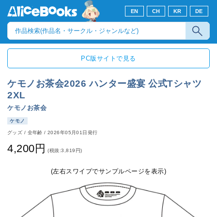
EN
CH
KR
DE
PC版サイトで見る
ケモノお茶会2026 ハンター盛宴 公式Tシャツ
2XL
ケモノお茶会
ケモノ
グッズ
/
全年齢
/
2026年05月01日発行
4,200円
(税抜:3,819円)
(左右スワイプでサンプルページを表示)