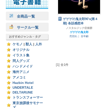
全商品一覧
ゲゲゲの鬼太郎90's(第４
期) 各話感想本
サークル一覧
ノスタルジック症候群
ゲゲゲの鬼太郎
売切れ｜
全年齢
おすすめジャンル・タグ
ケモノ
|
獣人
|
人外
オリジナル
イラスト集
同人グッズ
[1] 全1件
ハンドメイド
海外アニメ
アメコミ
Hazbin Hotel
UNDERTALE
DELTARUNE
トランスフォーマー
東京放課後サモナー
ズ