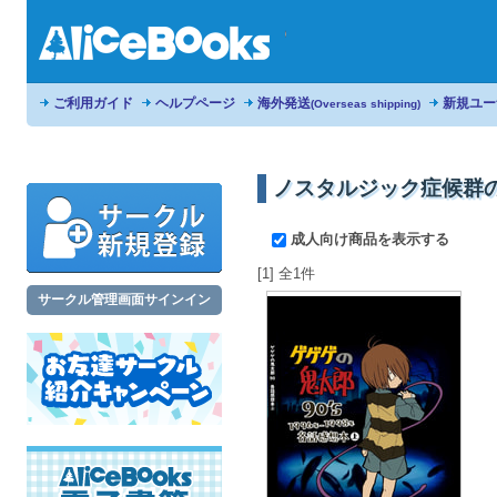
ご利用ガイド
ヘルプページ
海外発送
新規ユー
(Overseas shipping)
ノスタルジック症候群
成人向け商品を表示する
[1] 全1件
サークル管理画面サインイン