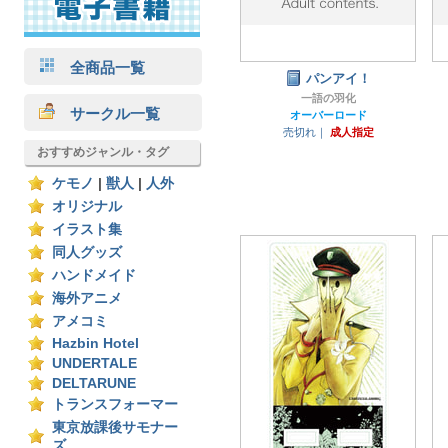
全商品一覧
パンアイ！
一語の羽化
サークル一覧
オーバーロード
売切れ｜
成人指定
おすすめジャンル・タグ
ケモノ
|
獣人
|
人外
オリジナル
イラスト集
同人グッズ
ハンドメイド
海外アニメ
アメコミ
Hazbin Hotel
UNDERTALE
DELTARUNE
トランスフォーマー
東京放課後サモナー
ズ