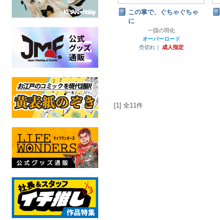
この掌で、ぐちゃぐちゃ
に
一語の羽化
オーバーロード
売切れ｜
成人指定
[1] 全11件