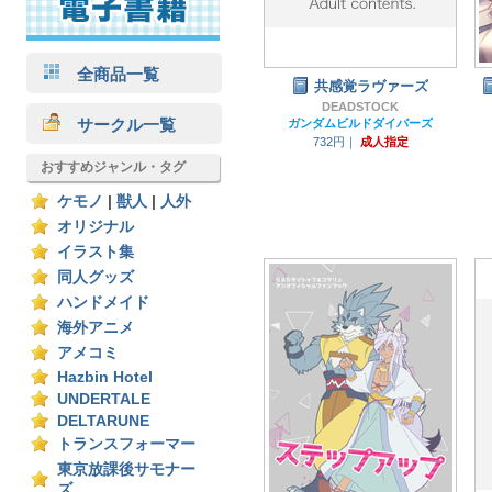
全商品一覧
共感覚ラヴァーズ
DEADSTOCK
サークル一覧
ガンダムビルドダイバーズ
732円｜
成人指定
おすすめジャンル・タグ
ケモノ
|
獣人
|
人外
オリジナル
イラスト集
同人グッズ
ハンドメイド
海外アニメ
アメコミ
Hazbin Hotel
UNDERTALE
DELTARUNE
トランスフォーマー
東京放課後サモナー
ズ