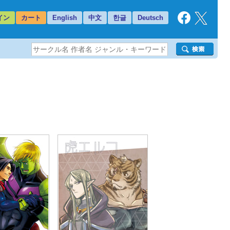
イン
カート
English
中文
한글
Deutsch