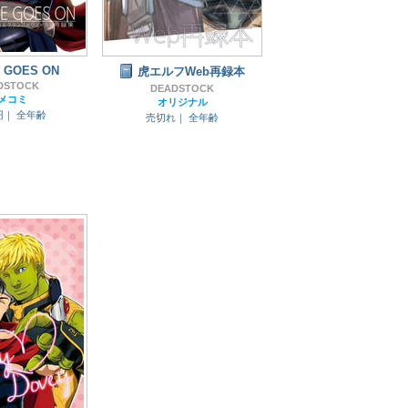
E GOES ON
虎エルフWeb再録本
DSTOCK
DEADSTOCK
メコミ
オリジナル
2円｜
全年齢
売切れ｜
全年齢