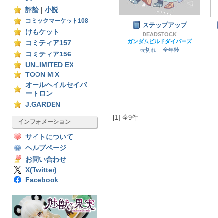
評論
|
小説
コミックマーケット108
ステップアップ
けもケット
DEADSTOCK
ガンダムビルドダイバーズ
コミティア157
売切れ｜
全年齢
コミティア156
UNLIMITED EX
TOON MIX
オールヘイルセイバ
ートロン
J.GARDEN
[1] 全9件
インフォメーション
サイトについて
ヘルプページ
お問い合わせ
X(Twitter)
Facebook