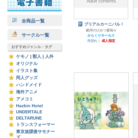
全商品一覧
ブリアルカーニバル！
銀河のひみつ基地☆
サークル一覧
からくりサーカス
売切れ｜
成人指定
おすすめジャンル・タグ
ケモノ
|
獣人
|
人外
オリジナル
イラスト集
同人グッズ
ハンドメイド
海外アニメ
アメコミ
Hazbin Hotel
UNDERTALE
DELTARUNE
トランスフォーマー
東京放課後サモナー
ズ