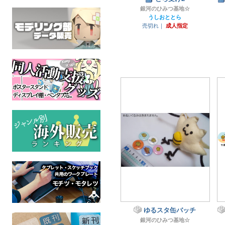
銀河のひみつ基地☆
うしおととら
売切れ｜
成人指定
ゆるスタ缶バッチ
銀河のひみつ基地☆