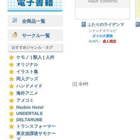
全商品一覧
ふたりのライデンマ
シナシナヌマエビ
サークル一覧
ダイの大冒険
614円｜
成人指定
おすすめジャンル・タグ
ケモノ
|
獣人
|
人外
オリジナル
イラスト集
同人グッズ
[1] 全4件
ハンドメイド
海外アニメ
アメコミ
Hazbin Hotel
UNDERTALE
DELTARUNE
トランスフォーマー
東京放課後サモナー
ズ