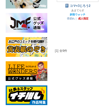
コマ×3じろう2
あまてらす
妖怪ウォッチ
売切れ｜
成人指定
[1] 全9件