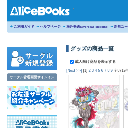
ご利用ガイド
ヘルプページ
海外発送
新規ユー
(Overseas shipping)
グッズの商品一覧
成人向け商品を表示する
[Next >>]
[1]
2
3
4
5
6
7
8
9
全8712
サークル管理画面サインイン