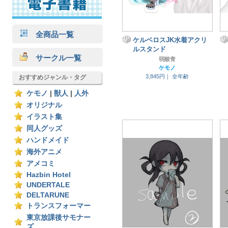
全商品一覧
ケルベロスJK水着アクリ
ルスタンド
サークル一覧
弱酸青
ケモノ
3,845円｜
全年齢
おすすめジャンル・タグ
ケモノ
|
獣人
|
人外
オリジナル
イラスト集
同人グッズ
ハンドメイド
海外アニメ
アメコミ
Hazbin Hotel
UNDERTALE
DELTARUNE
トランスフォーマー
東京放課後サモナー
ズ