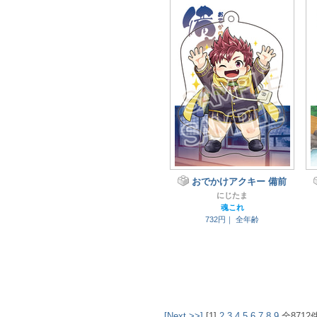
おでかけアクキー 備前
にじたま
魂これ
732円｜
全年齢
[Next >>]
[1]
2
3
4
5
6
7
8
9
全8712