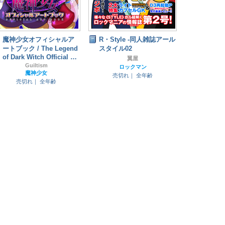
魔神少女オフィシャルア
R・Style -同人雑誌アール
ートブック / The Legend
スタイル02
of Dark Witch Official Art
翼屋
Book / 魔神少女編年史
Guiltism
ロックマン
魔神少女
官方艺术图书
売切れ｜
全年齢
売切れ｜
全年齢