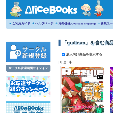
ご利用ガイド
ヘルプページ
海外発送
新規ユー
(Overseas shipping)
「guiltism」を含む商
成人向け商品を表示する
[1] 全3件
サークル管理画面サインイン