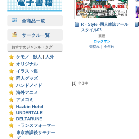
全商品一覧
R・Style -同人雑誌アール
スタイル03
サークル一覧
翼屋
ロックマン
売切れ｜
全年齢
おすすめジャンル・タグ
ケモノ
|
獣人
|
人外
オリジナル
イラスト集
同人グッズ
[1] 全3件
ハンドメイド
海外アニメ
アメコミ
Hazbin Hotel
UNDERTALE
DELTARUNE
トランスフォーマー
東京放課後サモナー
ズ