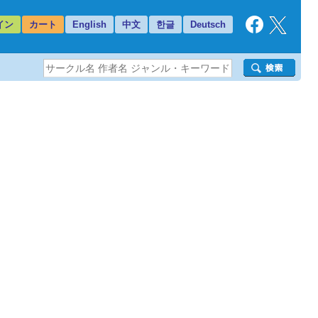
イン
カート
English
中文
한글
Deutsch