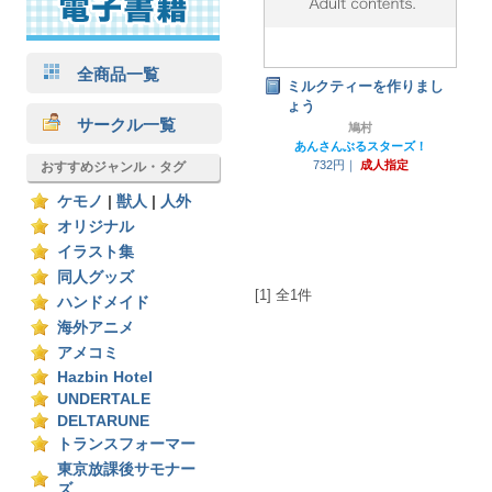
全商品一覧
ミルクティーを作りまし
ょう
サークル一覧
鳩村
あんさんぶるスターズ！
732円｜
成人指定
おすすめジャンル・タグ
ケモノ
|
獣人
|
人外
オリジナル
イラスト集
同人グッズ
[1] 全1件
ハンドメイド
海外アニメ
アメコミ
Hazbin Hotel
UNDERTALE
DELTARUNE
トランスフォーマー
東京放課後サモナー
ズ