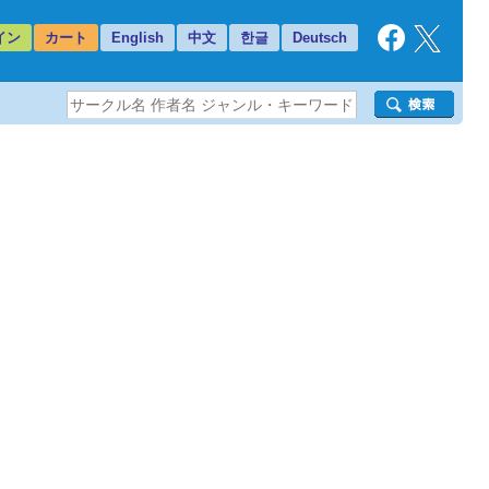
イン
カート
English
中文
한글
Deutsch