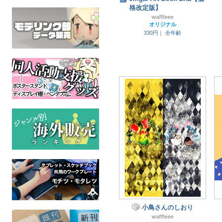
格改定版】
waffleee
オリジナル
330円｜
全年齢
小鳥さんのしおり
waffleee