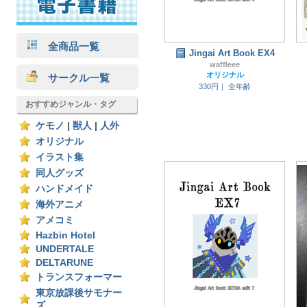
全商品一覧
Jingai Art Book EX4
waffleee
オリジナル
サークル一覧
330円｜
全年齢
おすすめジャンル・タグ
ケモノ
|
獣人
|
人外
オリジナル
イラスト集
同人グッズ
ハンドメイド
海外アニメ
アメコミ
Hazbin Hotel
UNDERTALE
DELTARUNE
トランスフォーマー
東京放課後サモナー
ズ