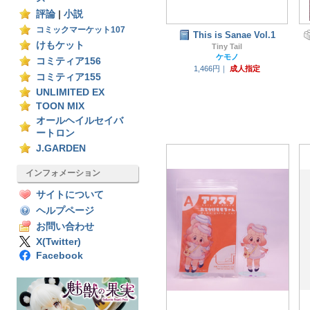
評論
|
小説
コミックマーケット107
This is Sanae Vol.1
けもケット
Tiny Tail
ケモノ
コミティア156
1,466円｜
成人指定
コミティア155
UNLIMITED EX
TOON MIX
オールヘイルセイバ
ートロン
J.GARDEN
インフォメーション
サイトについて
ヘルプページ
お問い合わせ
X(Twitter)
Facebook