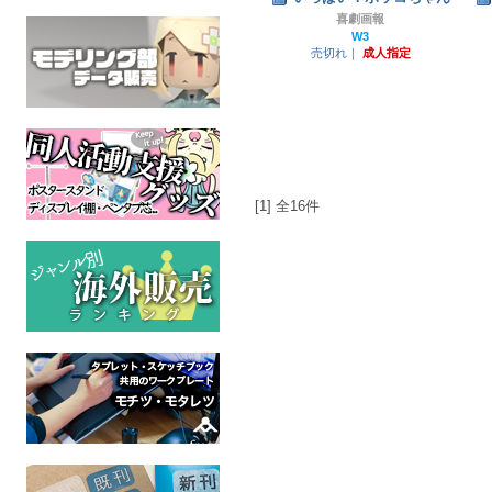
喜劇画報
W3
売切れ｜
成人指定
[1] 全16件