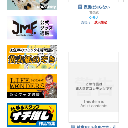
夜魔は知らない
電気式
ケモノ
売切れ｜
成人指定
純度100％良狼の本・卯