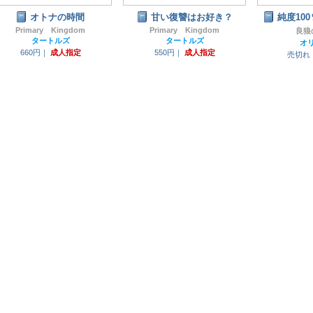
オトナの時間
甘い復讐はお好き？
純度10
Primary Kingdom
Primary Kingdom
良狼
タートルズ
タートルズ
オ
660円｜
成人指定
550円｜
成人指定
売切れ