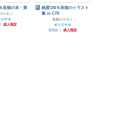
0％良狼の本・寅
純度100％良狼のイラスト
集 in C78
のケモノ
リジナル
良狼のケモノ
｜
成人指定
オリジナル
売切れ｜
成人指定