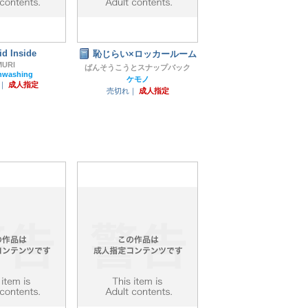
id Inside
恥じらい×ロッカールーム
MURI
ばんそうこうとスナップバック
hwashing
ケモノ
円｜
成人指定
売切れ｜
成人指定