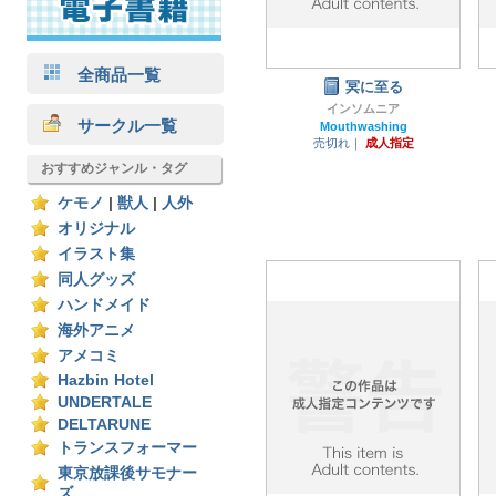
全商品一覧
冥に至る
インソムニア
サークル一覧
Mouthwashing
売切れ｜
成人指定
おすすめジャンル・タグ
ケモノ
|
獣人
|
人外
オリジナル
イラスト集
同人グッズ
ハンドメイド
海外アニメ
アメコミ
Hazbin Hotel
UNDERTALE
DELTARUNE
トランスフォーマー
東京放課後サモナー
ズ