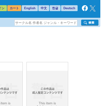
イン
カート
English
中文
한글
Deutsch