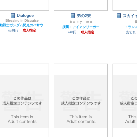
Dialogue
弟の2乗
スカイ
Blessing in Disguise
ｂａｂｙ－ｍｅ
機動戦士ガンダム閃光のハサウェイ
疾風！アイアンリーガー
トラン
売切れ｜
成人指定
748円｜
成人指定
売切れ