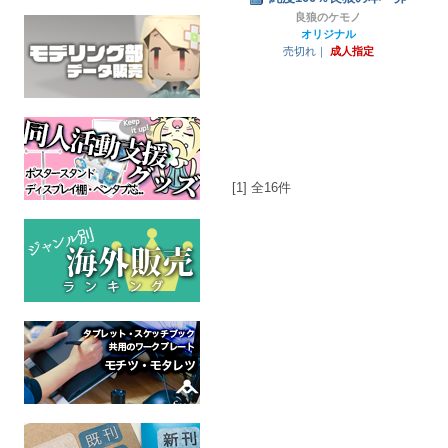
良狼のケモノ
オリジナル
売切れ｜
成人指定
[1] 全16件