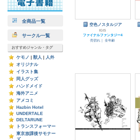
全商品一覧
空色ノスタルジア
IGIS
サークル一覧
ファイナルファンタジー4
売切れ｜
全年齢
おすすめジャンル・タグ
ケモノ
|
獣人
|
人外
オリジナル
イラスト集
同人グッズ
ハンドメイド
海外アニメ
アメコミ
Hazbin Hotel
UNDERTALE
DELTARUNE
トランスフォーマー
東京放課後サモナー
ズ