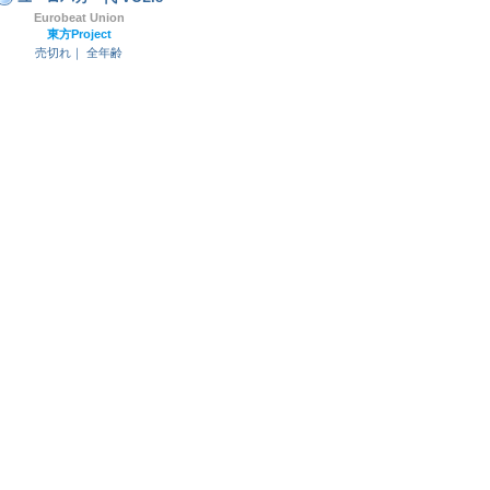
Eurobeat Union
東方Project
売切れ｜
全年齢