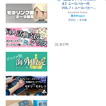
き】ユーロバカ一代
VOL.7 + ユーロバカ一代
VOL.8
Eurobeat Union
東方Project
売切れ｜
全年齢
[1] 全17件