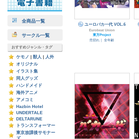
全商品一覧
ユーロバカ一代 VOL.6
Eurobeat Union
サークル一覧
東方Project
売切れ｜
全年齢
おすすめジャンル・タグ
ケモノ
|
獣人
|
人外
オリジナル
イラスト集
同人グッズ
ハンドメイド
海外アニメ
アメコミ
Hazbin Hotel
UNDERTALE
DELTARUNE
トランスフォーマー
東京放課後サモナー
ズ