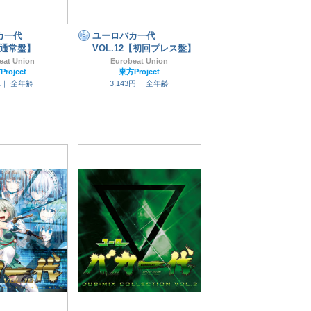
カ一代
ユーロバカ一代
0【通常盤】
VOL.12【初回プレス盤】
eat Union
Eurobeat Union
roject
東方Project
れ｜
全年齢
3,143円｜
全年齢