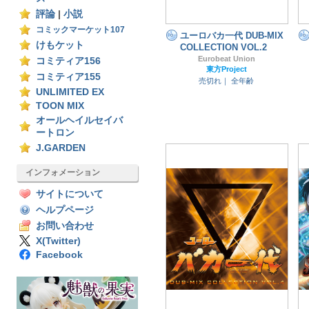
評論
|
小説
コミックマーケット107
ユーロバカ一代 DUB-MIX
けもケット
COLLECTION VOL.2
Eurobeat Union
コミティア156
東方Project
コミティア155
売切れ｜
全年齢
UNLIMITED EX
TOON MIX
オールヘイルセイバ
ートロン
J.GARDEN
インフォメーション
サイトについて
ヘルプページ
お問い合わせ
X(Twitter)
Facebook