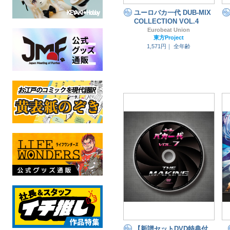
ユーロバカ一代 DUB-MIX
COLLECTION VOL.4
Eurobeat Union
東方Project
1,571円｜
全年齢
【新譜セットDVD特典付