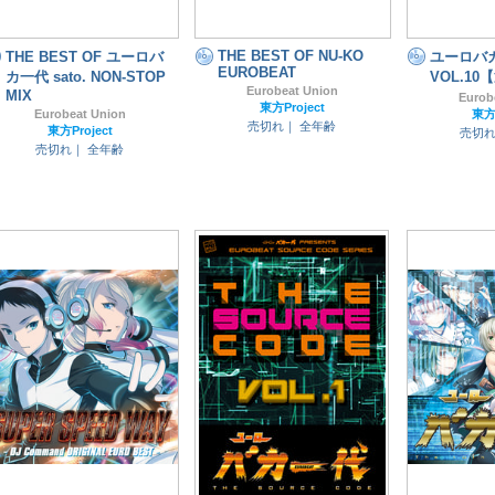
THE BEST OF NU-KO
THE BEST OF ユーロバ
ユーロバ
EUROBEAT
カ一代 sato. NON-STOP
VOL.1
Eurobeat Union
MIX
Eurob
東方Project
Eurobeat Union
東方P
売切れ｜
全年齢
東方Project
売切
売切れ｜
全年齢