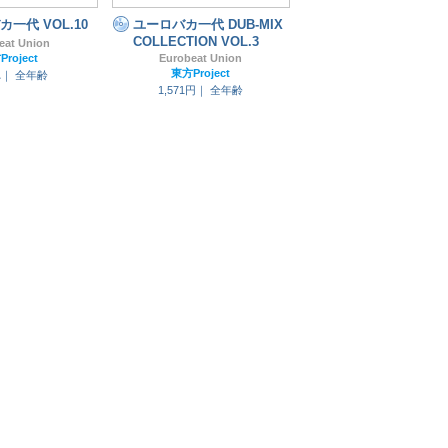
一代 VOL.10
ユーロバカ一代 DUB-MIX
COLLECTION VOL.3
eat Union
roject
Eurobeat Union
東方Project
れ｜
全年齢
1,571円｜
全年齢