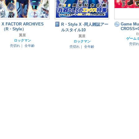
X FACTOR ARCHIVES
Game Mu
R・Style X -同人雑誌アー
CROSS×
（R・Style）
ルスタイル10
E
翼屋
翼屋
ゲーム
ロックマン
ロックマン
売切
売切れ｜
全年齢
売切れ｜
全年齢