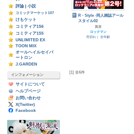
評論
|
小説
コミックマーケット107
R・Style -同人雑誌アール
けもケット
スタイル02
コミティア156
翼屋
ロックマン
コミティア155
売切れ｜
全年齢
UNLIMITED EX
TOON MIX
オールヘイルセイバ
ートロン
J.GARDEN
[1] 全6件
インフォメーション
サイトについて
ヘルプページ
お問い合わせ
X(Twitter)
Facebook