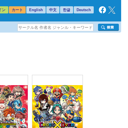
イン
カート
English
中文
한글
Deutsch