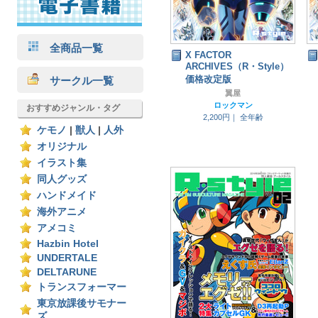
全商品一覧
X FACTOR
ARCHIVES（R・Style）
価格改定版
サークル一覧
翼屋
ロックマン
おすすめジャンル・タグ
2,200円｜
全年齢
ケモノ
|
獣人
|
人外
オリジナル
イラスト集
同人グッズ
ハンドメイド
海外アニメ
アメコミ
Hazbin Hotel
UNDERTALE
DELTARUNE
トランスフォーマー
東京放課後サモナー
ズ