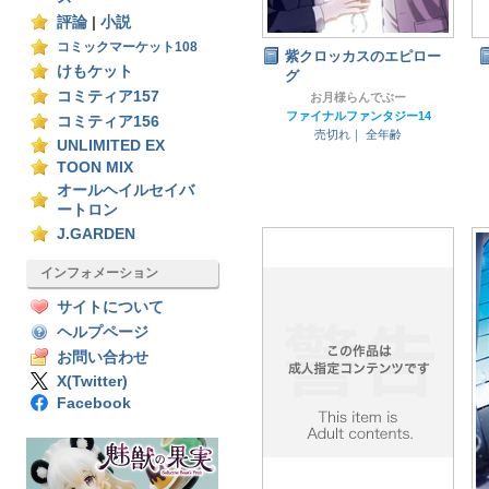
評論
|
小説
コミックマーケット108
紫クロッカスのエピロー
けもケット
グ
コミティア157
お月様らんでぶー
ファイナルファンタジー14
コミティア156
売切れ｜
全年齢
UNLIMITED EX
TOON MIX
オールヘイルセイバ
ートロン
J.GARDEN
インフォメーション
サイトについて
ヘルプページ
お問い合わせ
X(Twitter)
Facebook