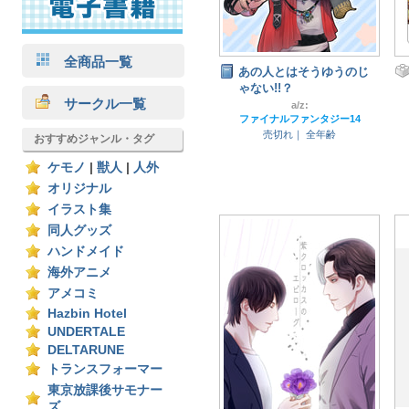
全商品一覧
あの人とはそうゆうのじ
ゃない!!？
サークル一覧
a/z:
ファイナルファンタジー14
売切れ｜
全年齢
おすすめジャンル・タグ
ケモノ
|
獣人
|
人外
オリジナル
イラスト集
同人グッズ
ハンドメイド
海外アニメ
アメコミ
Hazbin Hotel
UNDERTALE
DELTARUNE
トランスフォーマー
東京放課後サモナー
ズ