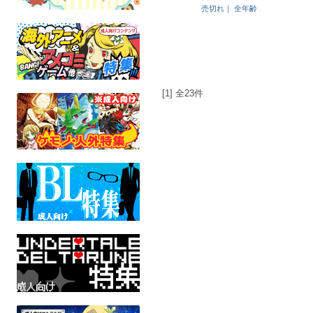
売切れ｜
全年齢
[1] 全23件