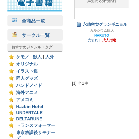
全商品一覧
永劫密契グランギニョル
カルシウム巨人
サークル一覧
NARUTO
売切れ｜
成人指定
おすすめジャンル・タグ
ケモノ
|
獣人
|
人外
オリジナル
イラスト集
同人グッズ
[1] 全1件
ハンドメイド
海外アニメ
アメコミ
Hazbin Hotel
UNDERTALE
DELTARUNE
トランスフォーマー
東京放課後サモナー
ズ