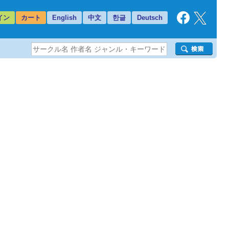
イン
カート
English
中文
한글
Deutsch