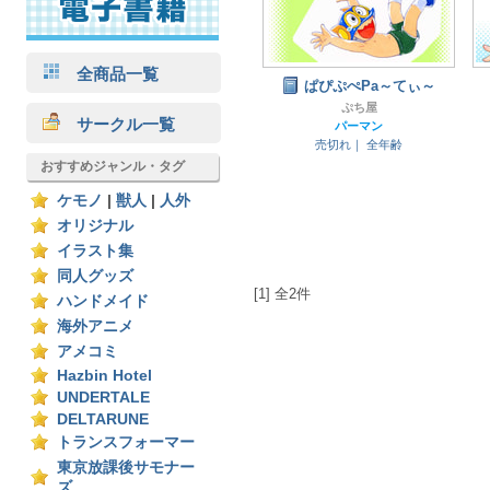
全商品一覧
ぱぴぷぺPa～てぃ～
ぷち屋
サークル一覧
パーマン
売切れ｜
全年齢
おすすめジャンル・タグ
ケモノ
|
獣人
|
人外
オリジナル
イラスト集
同人グッズ
[1] 全2件
ハンドメイド
海外アニメ
アメコミ
Hazbin Hotel
UNDERTALE
DELTARUNE
トランスフォーマー
東京放課後サモナー
ズ