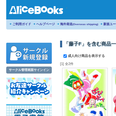
ご利用ガイド
ヘルプページ
海外発送
新規ユー
(Overseas shipping)
「藤子F」を含む商品
成人向け商品を表示する
[1] 全2件
サークル管理画面サインイン