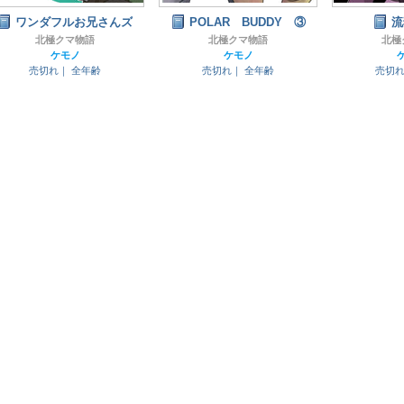
ワンダフルお兄さんズ
POLAR BUDDY ③
流
北極クマ物語
北極クマ物語
北極
ケモノ
ケモノ
売切れ｜
全年齢
売切れ｜
全年齢
売切