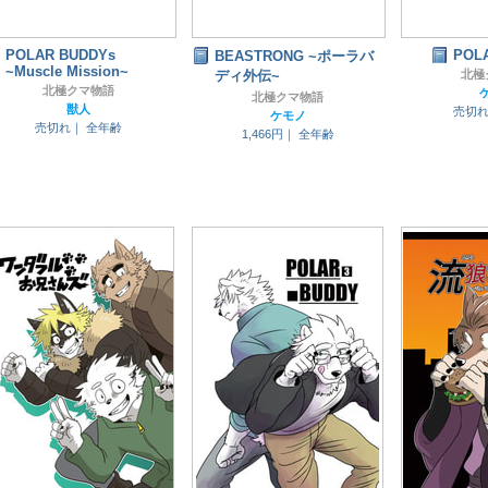
POLAR BUDDYs
POL
BEASTRONG ~ポーラバ
~Muscle Mission~
ディ外伝~
北極
北極クマ物語
北極クマ物語
獣人
売切
ケモノ
売切れ｜
全年齢
1,466円｜
全年齢