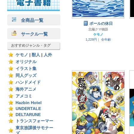
全商品一覧
ポールの休日
北極クマ物語
サークル一覧
ケモノ
1,229円｜
全年齢
おすすめジャンル・タグ
ケモノ
|
獣人
|
人外
オリジナル
イラスト集
同人グッズ
ハンドメイド
海外アニメ
アメコミ
Hazbin Hotel
UNDERTALE
DELTARUNE
トランスフォーマー
東京放課後サモナー
ズ