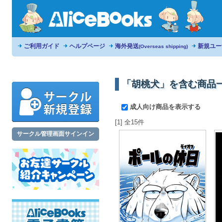
ご利用ガイド
ヘルプページ
海外発送
新規ユー
(Overseas shipping)
「胡桃犬」を含む商品
成人向け商品を表示する
[1] 全15件
サークル管理画面サインイン