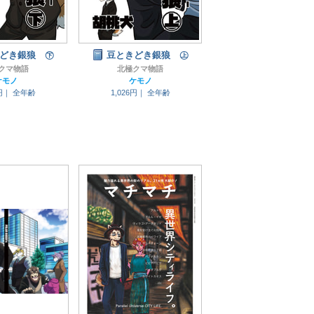
どき銀狼 ㊦
豆ときどき銀狼 ㊤
クマ物語
北極クマ物語
ケモノ
ケモノ
6円｜
全年齢
1,026円｜
全年齢