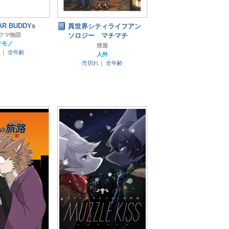
AR BUDDYs
異世界シティライフアン
クマ物語
ソロジー マチマチ
ケモノ
煙屋
れ｜
全年齢
人外
売切れ｜
全年齢