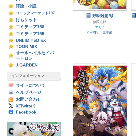
評論
|
小説
コミックマーケット107
野味雑煮‧球
けもケット
無限之館
コミティア156
ケモノ
2,200円｜
全年齢
コミティア155
UNLIMITED EX
TOON MIX
オールヘイルセイバ
ートロン
J.GARDEN
インフォメーション
サイトについて
ヘルプページ
お問い合わせ
X(Twitter)
Facebook