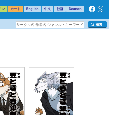
イン
カート
English
中文
한글
Deutsch