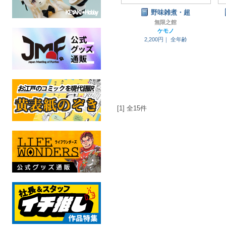
野味雑煮・超
無限之館
ケモノ
2,200円｜
全年齢
[1] 全15件