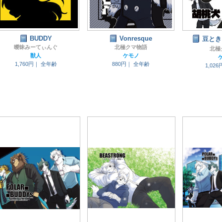
BUDDY
Vonresque
豆とき
曖昧みーてぃんぐ
北極クマ物語
北極
獣人
ケモノ
1,760円｜
全年齢
880円｜
全年齢
1,02