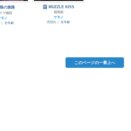
MUZZLE KISS
狼の旅路
稲荷紙
クマ物語
ケモノ
ケモノ
売切れ｜
全年齢
れ｜
全年齢
このページの一番上へ