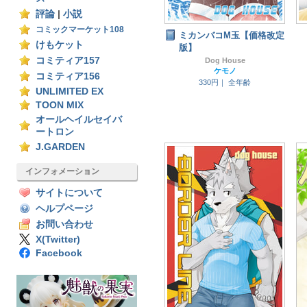
評論
|
小説
コミックマーケット108
ミカンバコM玉【価格改定
けもケット
版】
コミティア157
Dog House
ケモノ
コミティア156
330円｜
全年齢
UNLIMITED EX
TOON MIX
オールヘイルセイバ
ートロン
J.GARDEN
インフォメーション
サイトについて
ヘルプページ
お問い合わせ
X(Twitter)
Facebook