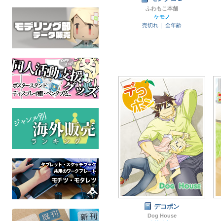
ふわもこ本舗
ケモノ
売切れ｜
全年齢
デコポン
Dog House