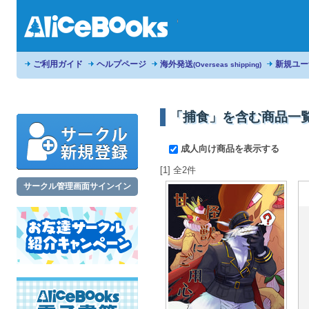
ご利用ガイド
ヘルプページ
海外発送
新規ユー
(Overseas shipping)
「捕食」を含む商品一
成人向け商品を表示する
[1] 全2件
サークル管理画面サインイン