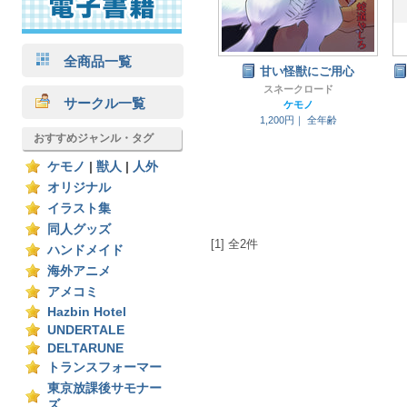
全商品一覧
甘い怪獣にご用心
スネークロード
サークル一覧
ケモノ
1,200円｜
全年齢
おすすめジャンル・タグ
ケモノ
|
獣人
|
人外
オリジナル
イラスト集
同人グッズ
[1] 全2件
ハンドメイド
海外アニメ
アメコミ
Hazbin Hotel
UNDERTALE
DELTARUNE
トランスフォーマー
東京放課後サモナー
ズ