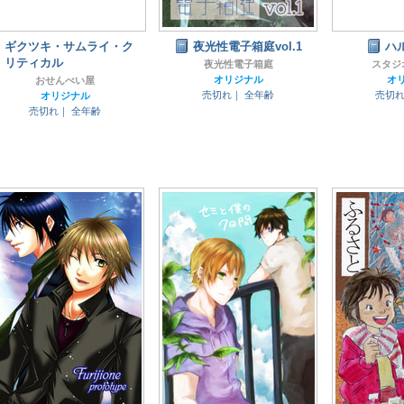
ギクツキ・サムライ・ク
夜光性電子箱庭vol.1
ハ
リティカル
夜光性電子箱庭
スタジ
オリジナル
オ
おせんべい屋
売切れ｜
全年齢
売切
オリジナル
売切れ｜
全年齢