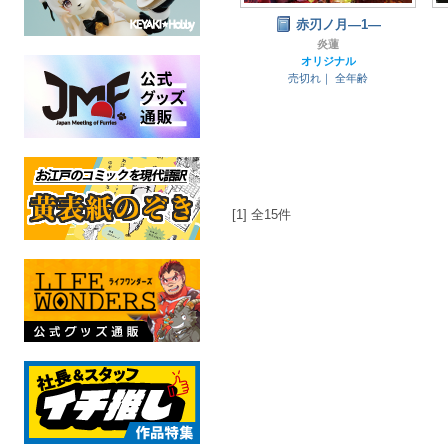
赤刃ノ月―1―
炎蓮
オリジナル
売切れ｜
全年齢
[1] 全15件