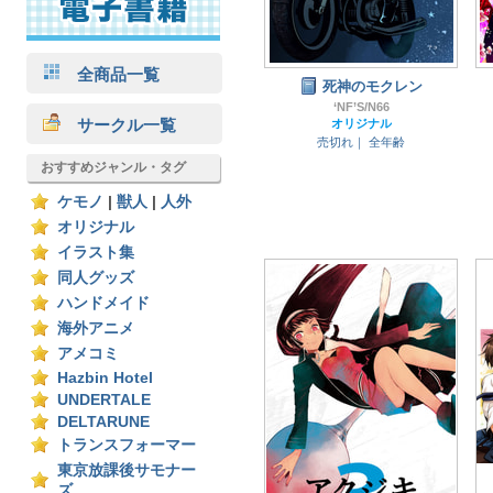
全商品一覧
死神のモクレン
‘NF’S/N66
サークル一覧
オリジナル
売切れ｜
全年齢
おすすめジャンル・タグ
ケモノ
|
獣人
|
人外
オリジナル
イラスト集
同人グッズ
ハンドメイド
海外アニメ
アメコミ
Hazbin Hotel
UNDERTALE
DELTARUNE
トランスフォーマー
東京放課後サモナー
ズ