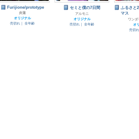
Furijione/prototype
セミと僕の7日間
ふるさと
炎蓮
マス
アルモニ
オリジナル
オリジナル
ワンダ
売切れ｜
全年齢
売切れ｜
全年齢
オ
売切