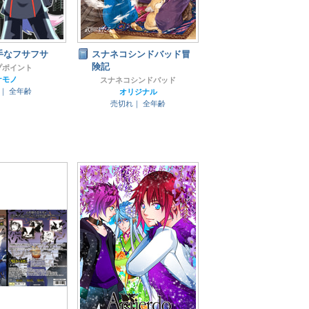
手なフサフサ
スナネコシンドバッド冒
険記
プポイント
ケモノ
スナネコシンドバッド
円｜
全年齢
オリジナル
売切れ｜
全年齢