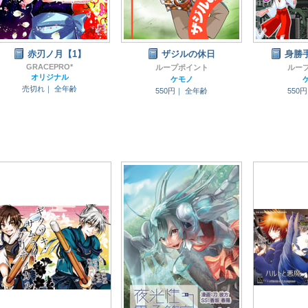
赤刃ノ月【1】
ザジルの休日
身勝
GRACEPRO*
ループポイント
ルー
オリジナル
ケモノ
売切れ｜
全年齢
550円｜
全年齢
550