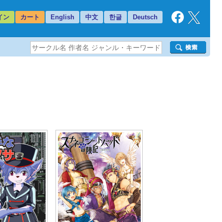
イン
カート
English
中文
한글
Deutsch