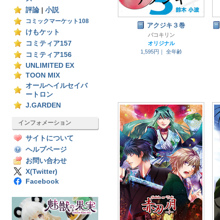
評論
|
小説
コミックマーケット108
アクジキ３巻
けもケット
パコキリン
コミティア157
オリジナル
1,595円｜
全年齢
コミティア156
UNLIMITED EX
TOON MIX
オールヘイルセイバ
ートロン
J.GARDEN
インフォメーション
サイトについて
ヘルプページ
お問い合わせ
X(Twitter)
Facebook