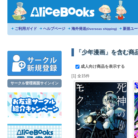
ご利用ガイド
ヘルプページ
海外発送
新規ユー
(Overseas shipping)
「少年漫画」を含む商
成人向け商品を表示する
[1] 全15件
サークル管理画面サインイン