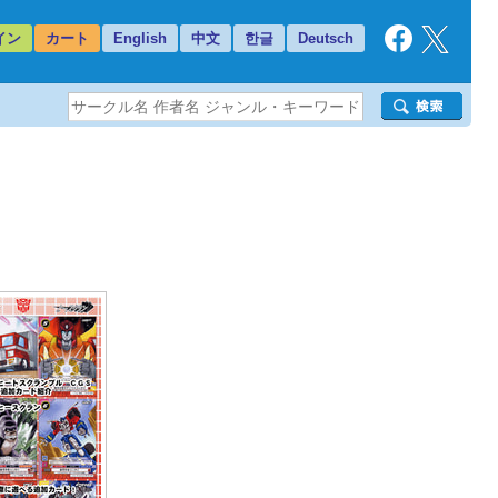
イン
カート
English
中文
한글
Deutsch