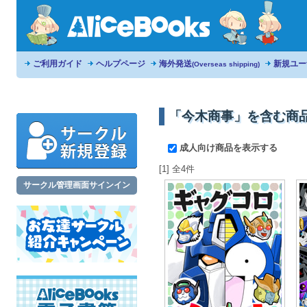
ご利用ガイド
ヘルプページ
海外発送
新規ユー
(Overseas shipping)
「今木商事」を含む商
成人向け商品を表示する
[1] 全4件
サークル管理画面サインイン