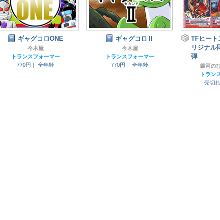
ギャグコロONE
ギャグコロⅡ
TFヒー
リジナル
今木屋
今木屋
弾
トランスフォーマー
トランスフォーマー
770円｜
全年齢
770円｜
全年齢
銀河の
トラン
売切