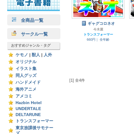
全商品一覧
ギャグコロネオ
今木屋
サークル一覧
トランスフォーマー
660円｜
全年齢
おすすめジャンル・タグ
ケモノ
|
獣人
|
人外
オリジナル
イラスト集
同人グッズ
[1] 全4件
ハンドメイド
海外アニメ
アメコミ
Hazbin Hotel
UNDERTALE
DELTARUNE
トランスフォーマー
東京放課後サモナー
ズ