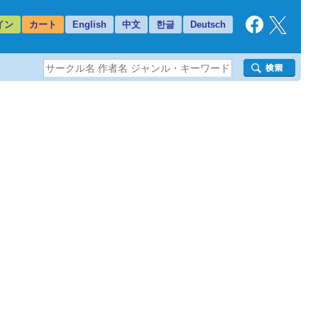
イン
カート
English
中文
한글
Deutsch