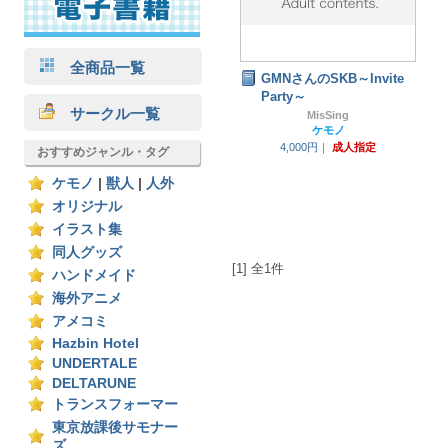
全商品一覧
GMNさんのSKB～Invite
Party～
サークル一覧
MisSing
ケモノ
4,000円｜
成人指定
おすすめジャンル・タグ
ケモノ
|
獣人
|
人外
オリジナル
イラスト集
同人グッズ
[1] 全1件
ハンドメイド
海外アニメ
アメコミ
Hazbin Hotel
UNDERTALE
DELTARUNE
トランスフォーマー
東京放課後サモナー
ズ