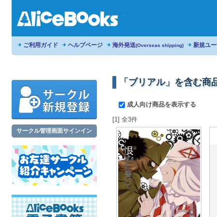
ご利用ガイド
ヘルプページ
海外発送
新規ユー
(Overseas shipping)
「ブリアル」を含む商
成人向け商品を表示する
[1] 全3件
サークル管理画面サインイン