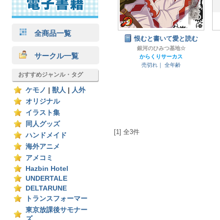
全商品一覧
恨むと書いて愛と読む
銀河のひみつ基地☆
サークル一覧
からくりサーカス
売切れ｜
全年齢
おすすめジャンル・タグ
ケモノ
|
獣人
|
人外
オリジナル
イラスト集
同人グッズ
[1] 全3件
ハンドメイド
海外アニメ
アメコミ
Hazbin Hotel
UNDERTALE
DELTARUNE
トランスフォーマー
東京放課後サモナー
ズ