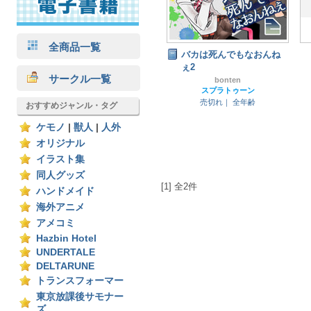
全商品一覧
バカは死んでもなおんね
ぇ2
サークル一覧
bonten
スプラトゥーン
売切れ｜
全年齢
おすすめジャンル・タグ
ケモノ
|
獣人
|
人外
オリジナル
イラスト集
同人グッズ
[1] 全2件
ハンドメイド
海外アニメ
アメコミ
Hazbin Hotel
UNDERTALE
DELTARUNE
トランスフォーマー
東京放課後サモナー
ズ