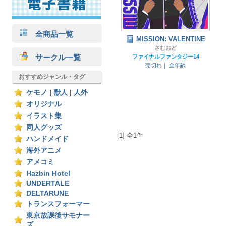
全商品一覧
MISSION: VALENTINE
さむおど
サークル一覧
ファイナルファンタジー14
売切れ｜
全年齢
おすすめジャンル・タグ
ケモノ
|
獣人
|
人外
オリジナル
イラスト集
同人グッズ
[1] 全1件
ハンドメイド
海外アニメ
アメコミ
Hazbin Hotel
UNDERTALE
DELTARUNE
トランスフォーマー
東京放課後サモナー
ズ