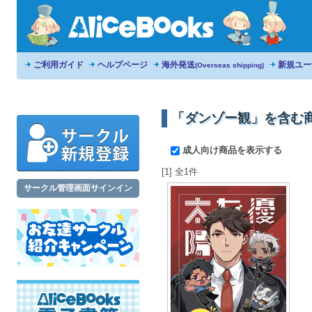
ご利用ガイド
ヘルプページ
海外発送
新規ユー
(Overseas shipping)
「ダンゾー観」を含む
成人向け商品を表示する
[1] 全1件
サークル管理画面サインイン