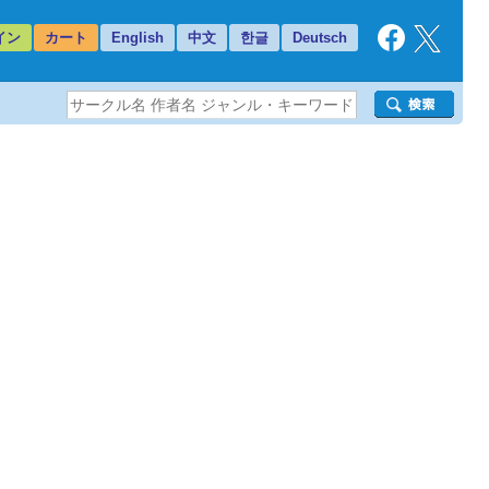
イン
カート
English
中文
한글
Deutsch