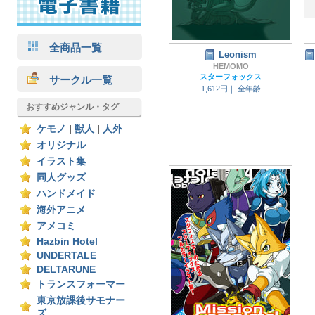
全商品一覧
Leonism
HEMOMO
スターフォックス
サークル一覧
1,612円｜
全年齢
おすすめジャンル・タグ
ケモノ
|
獣人
|
人外
オリジナル
イラスト集
同人グッズ
ハンドメイド
海外アニメ
アメコミ
Hazbin Hotel
UNDERTALE
DELTARUNE
トランスフォーマー
東京放課後サモナー
ズ