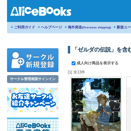
ご利用ガイド
ヘルプページ
海外発送
新規ユー
(Overseas shipping)
「ゼルダの伝説」を含
成人向け商品を表示する
[1] 全13件
サークル管理画面サインイン