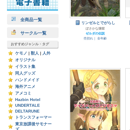
全商品一覧
リンゼルとでがらし
ぽさかな煉獄
サークル一覧
ゼルダの伝説
売切れ｜
全年齢
おすすめジャンル・タグ
ケモノ
|
獣人
|
人外
オリジナル
イラスト集
同人グッズ
ハンドメイド
海外アニメ
アメコミ
Hazbin Hotel
UNDERTALE
DELTARUNE
トランスフォーマー
東京放課後サモナー
ズ