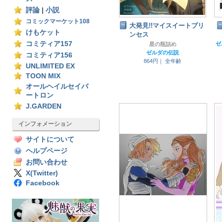
評論
|
小説
コミックマーケット108
大発見!!マイスイートプリ
けもケット
ンセス
コミティア157
星の瓶詰め
ゼルダの伝説
コミティア156
864円｜
全年齢
UNLIMITED EX
TOON MIX
オールヘイルセイバ
ートロン
J.GARDEN
インフォメーション
サイトについて
ヘルプページ
お問い合わせ
X(Twitter)
Facebook