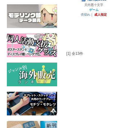
天外悪十文字
ゲーム
売切れ｜
成人指定
[1] 全13件