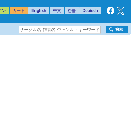
イン
カート
English
中文
한글
Deutsch