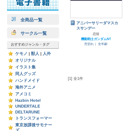
全商品一覧
アニバーサリーダマスカ
スサンデー
サークル一覧
恋猫
機動戦士ガンダムNT
売切れ｜
全年齢
おすすめジャンル・タグ
ケモノ
|
獣人
|
人外
オリジナル
イラスト集
同人グッズ
[1] 全1件
ハンドメイド
海外アニメ
アメコミ
Hazbin Hotel
UNDERTALE
DELTARUNE
トランスフォーマー
東京放課後サモナー
ズ