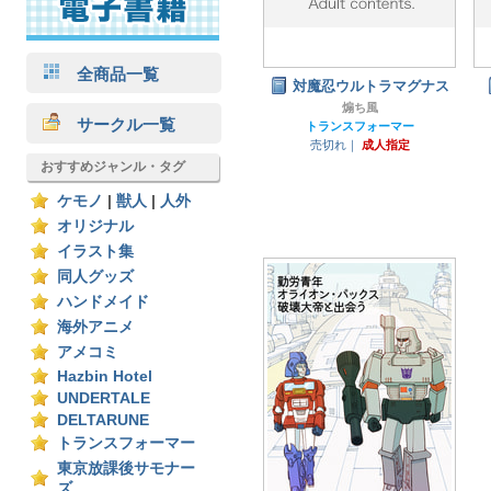
全商品一覧
対魔忍ウルトラマグナス
煽ち風
サークル一覧
トランスフォーマー
売切れ｜
成人指定
おすすめジャンル・タグ
ケモノ
|
獣人
|
人外
オリジナル
イラスト集
同人グッズ
ハンドメイド
海外アニメ
アメコミ
Hazbin Hotel
UNDERTALE
DELTARUNE
トランスフォーマー
東京放課後サモナー
ズ