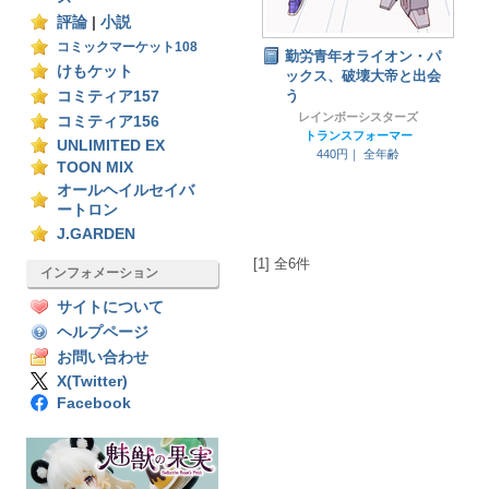
評論
|
小説
コミックマーケット108
勤労青年オライオン・パ
けもケット
ックス、破壊大帝と出会
う
コミティア157
レインボーシスターズ
コミティア156
トランスフォーマー
UNLIMITED EX
440円｜
全年齢
TOON MIX
オールヘイルセイバ
ートロン
J.GARDEN
[1] 全6件
インフォメーション
サイトについて
ヘルプページ
お問い合わせ
X(Twitter)
Facebook