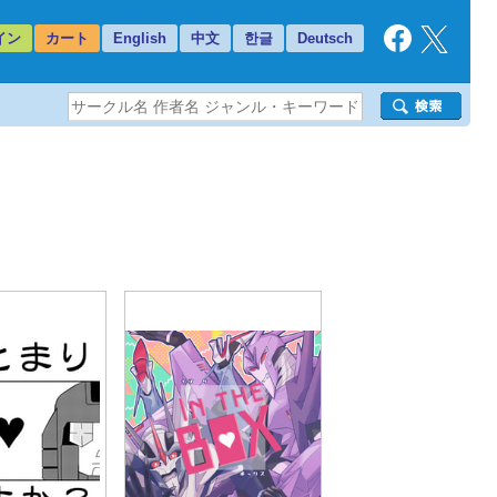
イン
カート
English
中文
한글
Deutsch