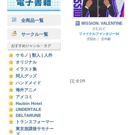
全商品一覧
MISSION: VALENTINE
さむおど
サークル一覧
ファイナルファンタジー14
売切れ｜
全年齢
おすすめジャンル・タグ
ケモノ
|
獣人
|
人外
オリジナル
イラスト集
同人グッズ
[1] 全1件
ハンドメイド
海外アニメ
アメコミ
Hazbin Hotel
UNDERTALE
DELTARUNE
トランスフォーマー
東京放課後サモナー
ズ