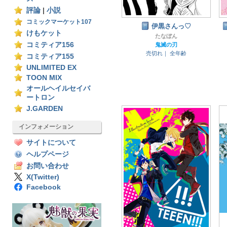
評論
|
小説
コミックマーケット107
伊黒さんっ♡
けもケット
たなぼん
コミティア156
鬼滅の刃
売切れ｜
全年齢
コミティア155
UNLIMITED EX
TOON MIX
オールヘイルセイバ
ートロン
J.GARDEN
インフォメーション
サイトについて
ヘルプページ
お問い合わせ
X(Twitter)
Facebook