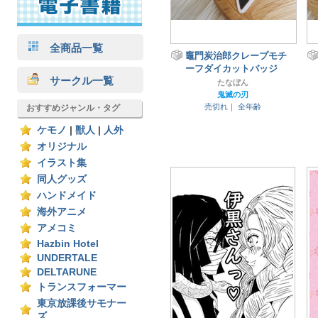
全商品一覧
竈門炭治郎クレープモチ
ーフダイカットバッジ
サークル一覧
たなぼん
鬼滅の刃
売切れ｜
全年齢
おすすめジャンル・タグ
ケモノ
|
獣人
|
人外
オリジナル
イラスト集
同人グッズ
ハンドメイド
海外アニメ
アメコミ
Hazbin Hotel
UNDERTALE
DELTARUNE
トランスフォーマー
東京放課後サモナー
ズ