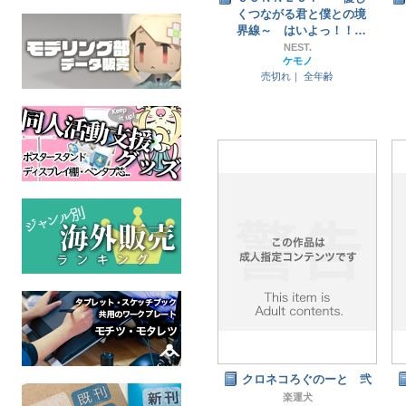
くつながる君と僕との境
界線～ はいよっ！！
大盛り
NEST.
ケモノ
売切れ｜
全年齢
クロネコろぐのーと 弐
楽運犬