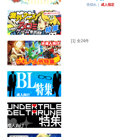
売切れ｜
成人指定
[1] 全24件