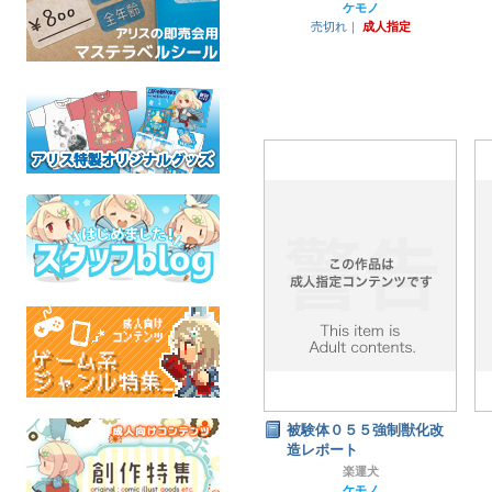
ケモノ
売切れ｜
成人指定
被験体０５５強制獣化改
造レポート
楽運犬
ケモノ