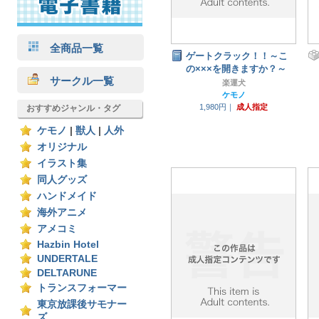
全商品一覧
ゲートクラック！！～こ
の×××を開きますか？～
サークル一覧
楽運犬
ケモノ
1,980円｜
成人指定
おすすめジャンル・タグ
ケモノ
|
獣人
|
人外
オリジナル
イラスト集
同人グッズ
ハンドメイド
海外アニメ
アメコミ
Hazbin Hotel
UNDERTALE
DELTARUNE
トランスフォーマー
東京放課後サモナー
ズ