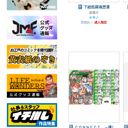
下総怒羅魂堕運
楽運犬
ケモノ
売切れ｜
成人指定
ＣＯＮＮＥＣＴ ～優し