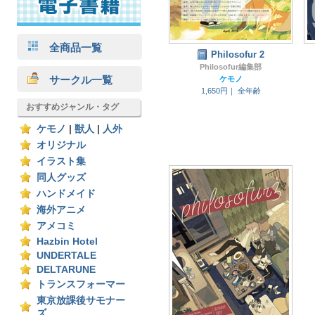
全商品一覧
Philosofur 2
Philosofur編集部
サークル一覧
ケモノ
1,650円｜
全年齢
おすすめジャンル・タグ
ケモノ
|
獣人
|
人外
オリジナル
イラスト集
同人グッズ
ハンドメイド
海外アニメ
アメコミ
Hazbin Hotel
UNDERTALE
DELTARUNE
トランスフォーマー
東京放課後サモナー
ズ