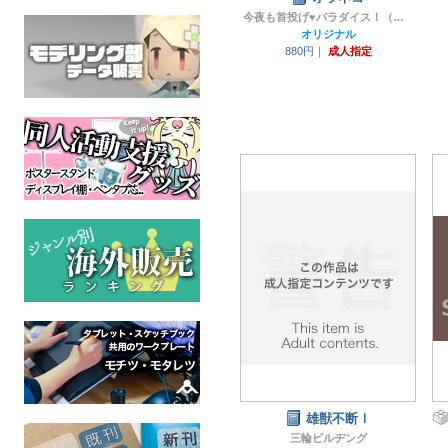
今夜も首投げ♥パラダイス！（旧肥後色情屋）
オリジナル
880円｜
成人指定
雄獣不断Ⅰ
三輪ビルヂング