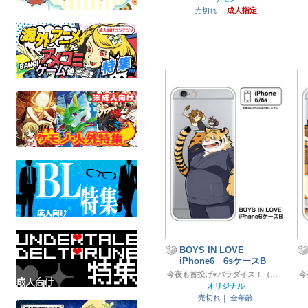
売切れ｜
成人指定
BOYS IN LOVE
iPhone6 6sケースB
今夜も首投げ♥パラダイス！（旧肥後色情屋）
オリジナル
売切れ｜
全年齢