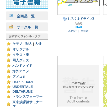
全商品一覧
しろくまドライブ2
たぬ処
サークル一覧
UTAU
2,346円｜
全年齢
おすすめジャンル・タグ
ケモノ
|
獣人
|
人外
オリジナル
イラスト集
同人グッズ
ハンドメイド
海外アニメ
アメコミ
Hazbin Hotel
UNDERTALE
DELTARUNE
トランスフォーマー
東京放課後サモナー
ズ