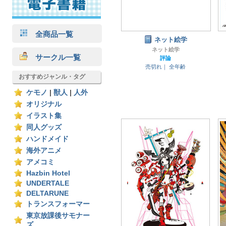
全商品一覧
ネット絵学
ネット絵学
サークル一覧
評論
売切れ｜
全年齢
おすすめジャンル・タグ
ケモノ
|
獣人
|
人外
オリジナル
イラスト集
同人グッズ
ハンドメイド
海外アニメ
アメコミ
Hazbin Hotel
UNDERTALE
DELTARUNE
トランスフォーマー
東京放課後サモナー
ズ