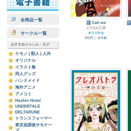
全商品一覧
Call me
どろなわ工房
サークル一覧
オリジナル
550円｜
全年齢
おすすめジャンル・タグ
ケモノ
|
獣人
|
人外
オリジナル
イラスト集
同人グッズ
ハンドメイド
海外アニメ
アメコミ
Hazbin Hotel
UNDERTALE
DELTARUNE
トランスフォーマー
東京放課後サモナー
ズ