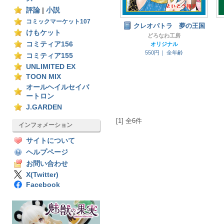
評論
|
小説
コミックマーケット107
クレオパトラ 夢の王国
けもケット
どろなわ工房
コミティア156
オリジナル
550円｜
全年齢
コミティア155
UNLIMITED EX
TOON MIX
オールヘイルセイバ
ートロン
J.GARDEN
[1] 全6件
インフォメーション
サイトについて
ヘルプページ
お問い合わせ
X(Twitter)
Facebook