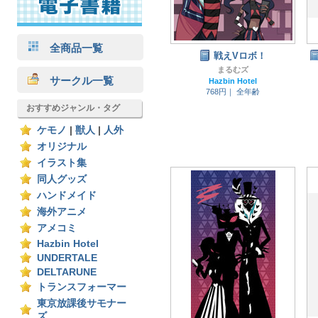
全商品一覧
戦えVロボ！
まるむズ
サークル一覧
Hazbin Hotel
768円｜
全年齢
おすすめジャンル・タグ
ケモノ
|
獣人
|
人外
オリジナル
イラスト集
同人グッズ
ハンドメイド
海外アニメ
アメコミ
Hazbin Hotel
UNDERTALE
DELTARUNE
トランスフォーマー
東京放課後サモナー
ズ