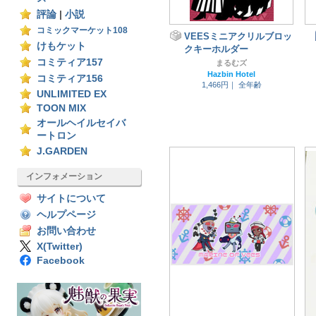
評論
|
小説
コミックマーケット108
VEESミニアクリルブロッ
けもケット
クキーホルダー
コミティア157
まるむズ
Hazbin Hotel
コミティア156
1,466円｜
全年齢
UNLIMITED EX
TOON MIX
オールヘイルセイバ
ートロン
J.GARDEN
インフォメーション
サイトについて
ヘルプページ
お問い合わせ
X(Twitter)
Facebook