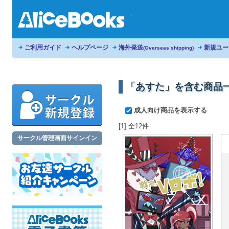
ご利用ガイド
ヘルプページ
海外発送
新規ユー
(Overseas shipping)
「あすた」を含む商品
成人向け商品を表示する
[1] 全12件
サークル管理画面サインイン