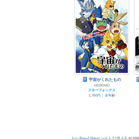
宇宙がくれたもの
HEMOMO
スターフォックス
1,760円｜
全年齢
[<< Prev]
[Next >>]
1
2
[3]
4
5
全16