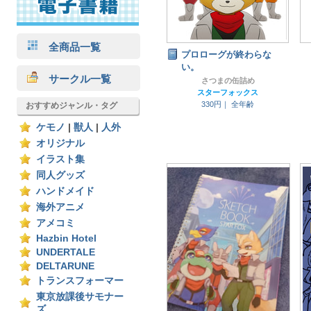
全商品一覧
プロローグが終わらな
い。
サークル一覧
さつまの缶詰め
スターフォックス
330円｜
全年齢
おすすめジャンル・タグ
ケモノ
|
獣人
|
人外
オリジナル
イラスト集
同人グッズ
ハンドメイド
海外アニメ
アメコミ
Hazbin Hotel
UNDERTALE
DELTARUNE
トランスフォーマー
東京放課後サモナー
ズ