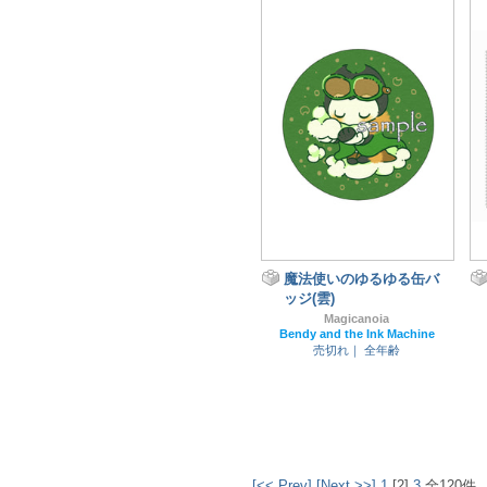
魔法使いのゆるゆる缶バ
ッジ(雲)
Magicanoia
Bendy and the Ink Machine
売切れ｜
全年齢
[<< Prev]
[Next >>]
1
[2]
3
全120件