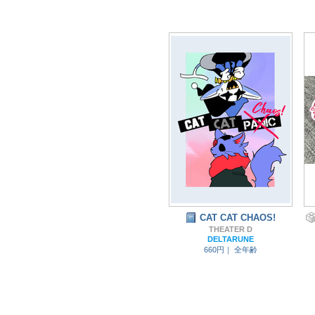
CAT CAT CHAOS!
THEATER D
DELTARUNE
660円｜
全年齢