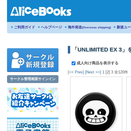
ご利用ガイド
ヘルプページ
海外発送
新規ユー
(Overseas shipping)
「UNLIMITED EX 
成人向け商品を表示する
[<< Prev]
[Next >>]
1
[2]
3
全120件
サークル管理画面サインイン